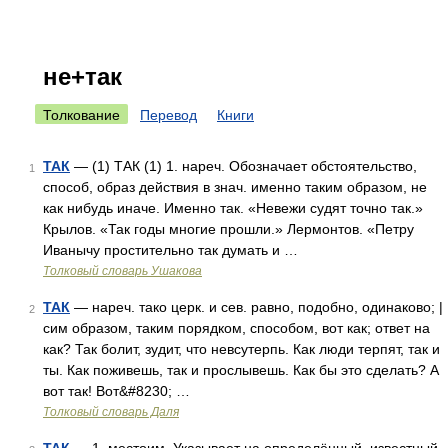
не+так
Толкование
Перевод
Книги
ТАК
— (1) ТАК (1) 1. нареч. Обозначает обстоятельство,
1
способ, образ действия в знач. именно таким образом, не
как нибудь иначе. Именно так. «Невежи судят точно так.»
Крылов. «Так годы многие прошли.» Лермонтов. «Петру
Иванычу простительно так думать и …
Толковый словарь Ушакова
ТАК
— нареч. тако церк. и сев. равно, подобно, одинаково; |
2
сим образом, таким порядком, способом, вот как; ответ на
как? Так болит, зудит, что невсутерпь. Как люди терпят, так и
ты. Как поживешь, так и прослывешь. Как бы это сделать? А
вот так! Вот&#8230; …
Толковый словарь Даля