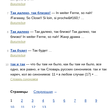
Википедия
Так далеко, так близко!
— In weiter Ferne, so nah!
7
/Faraway, So Close!/ Si loin, si proche&#160;! …
Википедия
Так далеко
— Так далеко, так близко! Так далеко, так
8
близко! In weiter Ferne, so nah! Жанр драма …
Википедия
Так будет
— Так будет …
9
Википедия
так и так
— что бы там ни было, как бы там ни было, все
10
одно, все равно, и так Словарь русских синонимов. так и так
нареч, кол во синонимов: 11 • в любом случае (17) • …
Словарь синонимов
Страницы
Следующая
→
1
2
3
4
5
6
7
8
9
10
11
12
13