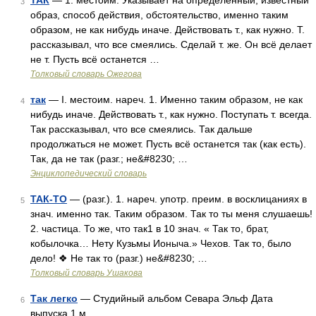
ТАК
— 1. местоим. Указывает на определённый, известный
3
образ, способ действия, обстоятельство, именно таким
образом, не как нибудь иначе. Действовать т., как нужно. Т.
рассказывал, что все смеялись. Сделай т. же. Он всё делает
не т. Пусть всё останется …
Толковый словарь Ожегова
так
— I. местоим. нареч. 1. Именно таким образом, не как
4
нибудь иначе. Действовать т., как нужно. Поступать т. всегда.
Так рассказывал, что все смеялись. Так дальше
продолжаться не может. Пусть всё останется так (как есть).
Так, да не так (разг.; не&#8230; …
Энциклопедический словарь
ТАК-ТО
— (разг.). 1. нареч. употр. преим. в восклицаниях в
5
знач. именно так. Таким образом. Так то ты меня слушаешь!
2. частица. То же, что так1 в 10 знач. « Так то, брат,
кобылочка… Нету Кузьмы Ионыча.» Чехов. Так то, было
дело! ❖ Не так то (разг.) не&#8230; …
Толковый словарь Ушакова
Так легко
— Студийный альбом Севара Эльф Дата
6
выпуска 1 м …